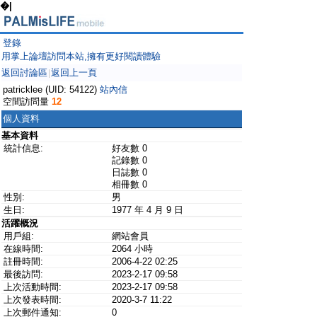
�|
登錄
用掌上論壇訪問本站,擁有更好閱讀體驗
返回討論區
返回上一頁
|
patricklee (UID: 54122)
站內信
空間訪問量
12
個人資料
基本資料
統計信息:
好友數 0
記錄數 0
日誌數 0
相冊數 0
性別:
男
生日:
1977 年 4 月 9 日
活躍概況
用戶組:
網站會員
在線時間:
2064 小時
註冊時間:
2006-4-22 02:25
最後訪問:
2023-2-17 09:58
上次活動時間:
2023-2-17 09:58
上次發表時間:
2020-3-7 11:22
上次郵件通知:
0