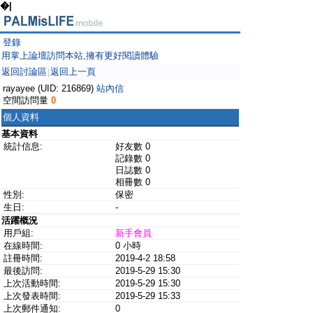
�|
登錄
用掌上論壇訪問本站,擁有更好閱讀體驗
返回討論區
返回上一頁
|
rayayee (UID: 216869)
站內信
空間訪問量
0
個人資料
基本資料
統計信息:
好友數 0
記錄數 0
日誌數 0
相冊數 0
性別:
保密
生日:
-
活躍概況
用戶組:
新手會員
在線時間:
0 小時
註冊時間:
2019-4-2 18:58
最後訪問:
2019-5-29 15:30
上次活動時間:
2019-5-29 15:30
上次發表時間:
2019-5-29 15:33
上次郵件通知:
0