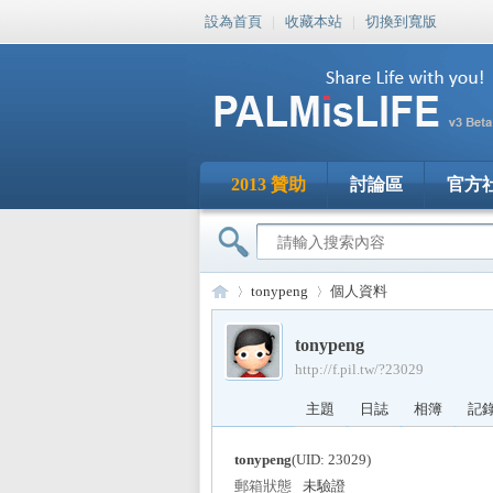
設為首頁
|
收藏本站
|
切換到寬版
2013 贊助
討論區
官方
tonypeng
個人資料
tonypeng
http://f.pil.tw/?23029
PA
›
›
主題
日誌
相簿
記
tonypeng
(UID: 23029)
郵箱狀態
未驗證