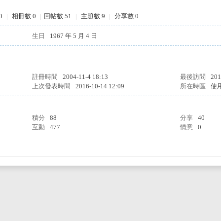
0
|
相冊數 0
|
回帖數 51
|
主題數 9
|
分享數 0
生日
1967 年 5 月 4 日
註冊時間
2004-11-4 18:13
最後訪問
201
上次發表時間
2016-10-14 12:09
所在時區
使
積分
88
分享
40
互動
477
情意
0