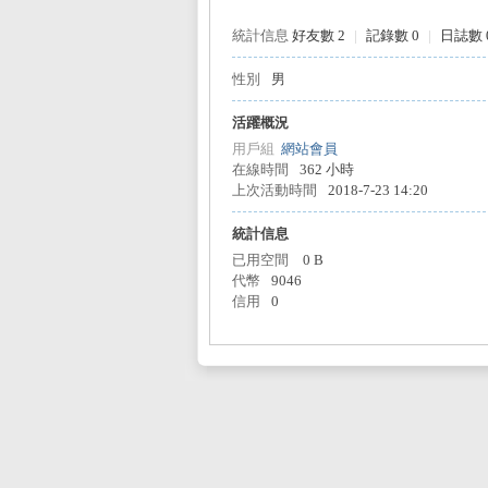
統計信息
好友數 2
|
記錄數 0
|
日誌數 
性別
男
L
活躍概況
用戶組
網站會員
在線時間
362 小時
上次活動時間
2018-7-23 14:20
統計信息
已用空間
0 B
代幣
9046
信用
0
Mi