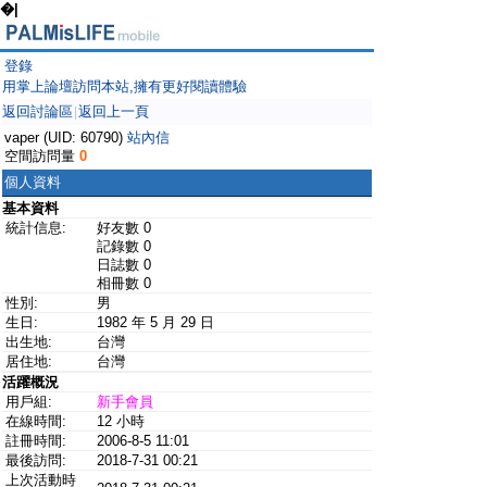
�|
登錄
用掌上論壇訪問本站,擁有更好閱讀體驗
返回討論區
返回上一頁
|
vaper (UID: 60790)
站內信
空間訪問量
0
個人資料
基本資料
統計信息:
好友數 0
記錄數 0
日誌數 0
相冊數 0
性別:
男
生日:
1982 年 5 月 29 日
出生地:
台灣
居住地:
台灣
活躍概況
用戶組:
新手會員
在線時間:
12 小時
註冊時間:
2006-8-5 11:01
最後訪問:
2018-7-31 00:21
上次活動時