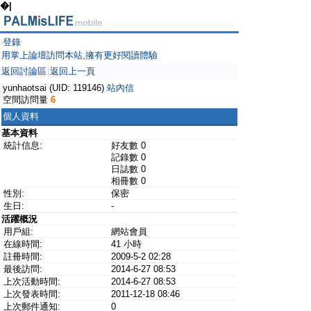
�|
登錄
用掌上論壇訪問本站,擁有更好閱讀體驗
返回討論區
返回上一頁
|
yunhaotsai (UID: 119146)
站內信
空間訪問量
6
個人資料
基本資料
統計信息:
好友數 0
記錄數 0
日誌數 0
相冊數 0
性別:
保密
生日:
-
活躍概況
用戶組:
網站會員
在線時間:
41 小時
註冊時間:
2009-5-2 02:28
最後訪問:
2014-6-27 08:53
上次活動時間:
2014-6-27 08:53
上次發表時間:
2011-12-18 08:46
上次郵件通知:
0