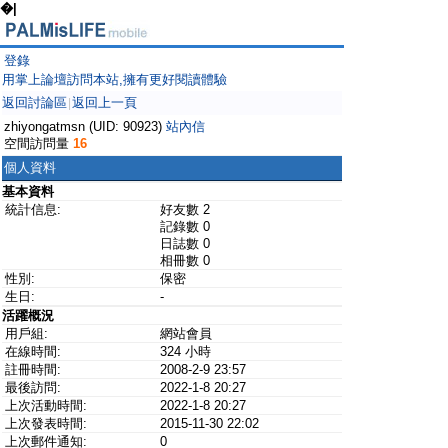
�|
登錄
用掌上論壇訪問本站,擁有更好閱讀體驗
返回討論區
返回上一頁
|
zhiyongatmsn (UID: 90923)
站內信
空間訪問量
16
個人資料
基本資料
統計信息:
好友數 2
記錄數 0
日誌數 0
相冊數 0
性別:
保密
生日:
-
活躍概況
用戶組:
網站會員
在線時間:
324 小時
註冊時間:
2008-2-9 23:57
最後訪問:
2022-1-8 20:27
上次活動時間:
2022-1-8 20:27
上次發表時間:
2015-11-30 22:02
上次郵件通知:
0