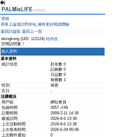
�|
登錄
用掌上論壇訪問本站,擁有更好閱讀體驗
返回討論區
返回上一頁
|
ekingkong (UID: 113124)
站內信
空間訪問量
7
個人資料
基本資料
統計信息:
好友數 0
記錄數 0
日誌數 0
相冊數 1
性別:
保密
生日:
-
活躍概況
用戶組:
網站會員
在線時間:
3057 小時
註冊時間:
2009-2-11 14:39
最後訪問:
2026-8-6 13:38
上次活動時間:
2026-8-6 13:38
上次發表時間:
2026-6-29 00:06
上次郵件通知:
0