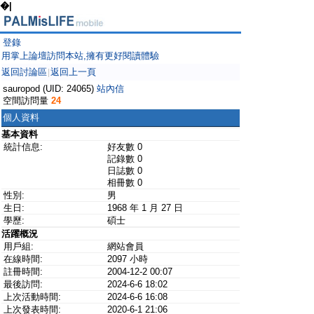
�|
登錄
用掌上論壇訪問本站,擁有更好閱讀體驗
返回討論區
返回上一頁
|
sauropod (UID: 24065)
站內信
空間訪問量
24
個人資料
基本資料
統計信息:
好友數 0
記錄數 0
日誌數 0
相冊數 0
性別:
男
生日:
1968 年 1 月 27 日
學歷:
碩士
活躍概況
用戶組:
網站會員
在線時間:
2097 小時
註冊時間:
2004-12-2 00:07
最後訪問:
2024-6-6 18:02
上次活動時間:
2024-6-6 16:08
上次發表時間:
2020-6-1 21:06