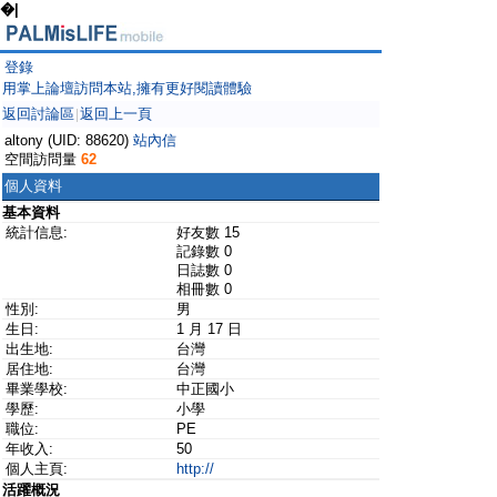
�|
登錄
用掌上論壇訪問本站,擁有更好閱讀體驗
返回討論區
返回上一頁
|
altony (UID: 88620)
站內信
空間訪問量
62
個人資料
基本資料
統計信息:
好友數 15
記錄數 0
日誌數 0
相冊數 0
性別:
男
生日:
1 月 17 日
出生地:
台灣
居住地:
台灣
畢業學校:
中正國小
學歷:
小學
職位:
PE
年收入:
50
個人主頁:
http://
活躍概況