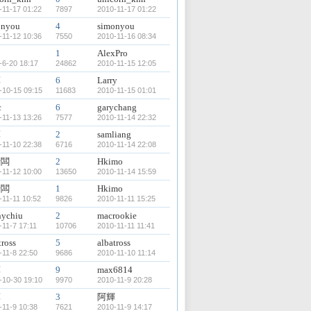
-11-17 01:22
7897
2010-11-17 01:22
onyou
4
simonyou
-11-12 10:36
7550
2010-11-16 08:34
1
AlexPro
-6-20 18:17
24862
2010-11-15 12:05
輝
6
Larry
-10-15 09:15
11683
2010-11-15 01:01
c
6
garychang
-11-13 13:26
7577
2010-11-14 22:32
輝
2
samliang
-11-10 22:38
6716
2010-11-14 22:08
老闆
2
Hkimo
-11-12 10:00
13650
2010-11-14 15:59
老闆
1
Hkimo
-11-11 10:52
9826
2010-11-11 15:25
nychiu
2
macrookie
-11-7 17:11
10706
2010-11-11 11:41
tross
5
albatross
-11-8 22:50
9686
2010-11-10 11:14
輝
9
max6814
-10-30 19:10
9970
2010-11-9 20:28
輝
3
阿輝
-11-9 10:38
7621
2010-11-9 14:17