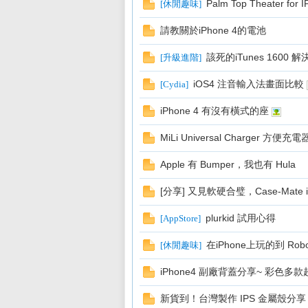
Palm Top Theater for 
[
休閒趣味
]
請教關於iPhone 4的電池
該死的iTunes 1600 解決方
[
升級進階
]
iOS4 注音輸入法畫面比較
[
Cydia
]
iPhone 4 有沒有橫式的座
MiLi Universal Charger 方便充電
Apple 有 Bumper，我也有 Hula
[分享] 又見軟硬合璧，Case-Mate iP
plurkid 試用心得
[
AppStore
]
在iPhone上玩的到 Ro
[
休閒趣味
]
iPhone4 副廠背蓋分享~ 彩色多
新貨到！台灣製作 IPS 金屬殼分享 