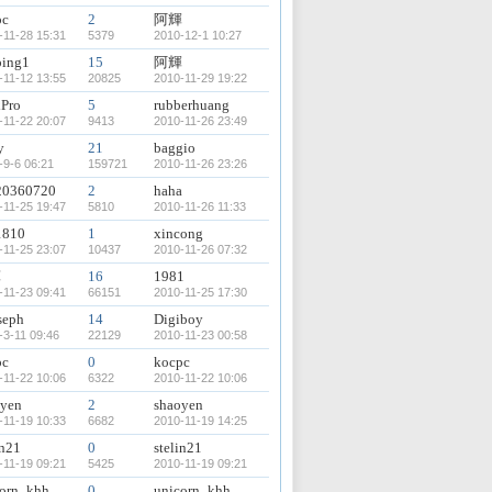
pc
2
阿輝
-11-28 15:31
5379
2010-12-1 10:27
ping1
15
阿輝
-11-12 13:55
20825
2010-11-29 19:22
xPro
5
rubberhuang
-11-22 20:07
9413
2010-11-26 23:49
y
21
baggio
-9-6 06:21
159721
2010-11-26 23:26
20360720
2
haha
-11-25 19:47
5810
2010-11-26 11:33
1810
1
xincong
-11-25 23:07
10437
2010-11-26 07:32
輝
16
1981
-11-23 09:41
66151
2010-11-25 17:30
seph
14
Digiboy
-3-11 09:46
22129
2010-11-23 00:58
pc
0
kocpc
-11-22 10:06
6322
2010-11-22 10:06
oyen
2
shaoyen
-11-19 10:33
6682
2010-11-19 14:25
in21
0
stelin21
-11-19 09:21
5425
2010-11-19 09:21
corn_khh
0
unicorn_khh