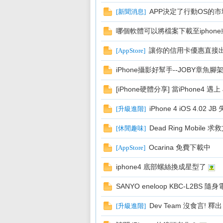
APP決定了行動OS的
[
新聞消息
]
sL
哪個軟體可以將檔案下載至iphone或是
讓你的信用卡優惠直接出
[
AppStore
]
iPhone攝影好幫手--JOBY章魚腳架與
[iPhone硬體分享] 當iPhone4 遇上 
iPhone 4 iOS 4.0
[
升級進階
]
IF
Dead Ring Mobile 求
[
休閒趣味
]
Ocarina 免費下載中
[
AppStore
]
iphone4 底部螺絲換成星型了
SANYO eneloop KBC-L2BS 隨
Dev Team 沒食言! 釋出 
[
升級進階
]