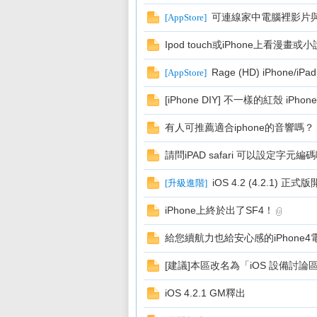
可連線家中電腦裡影片與檔
[
AppStore
]
Ipod touch或iPhone上看漫畫或小
Rage (HD) iPhone/
[
AppStore
]
[iPhone DIY] 不一樣的紅殼 iPho
區
有人可推薦適合iphone的音響嗎？
請問iPAD safari 可以設定字元編
iOS 4.2 (4.2.1) 正
[
升級進階
]
iPhone上終於出了SF4！
給您續航力也給安心感的iPhone4電池背夾
[建議]本區改名為「iOS 設備討論
iOS 4.2.1 GM釋出