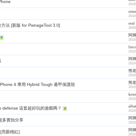
IPhone
2010
sim
2010
seal
法 [新版 for PwnageTool 3.0]
2009
阿
2010
linc
2010
阿
器
2010
熊
2010
熊
hone 4 專用 Hybrid Tough 遁甲保護殼
2010
ken
2010
alba
bo defense 這套超好玩的遊戲嗎？
2010
阿
款超多實拍分享
2010
阿
[亮眼桃紅]
2010