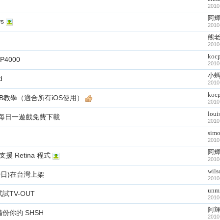
2010
阿
ws
2010
熊
2010
koc
P4000
2010
小
d
2010
koc
0w半JB教學（適合所有iOS使用）
2010
loui
誔節 每日一遊戲免費下載
2010
sim
2010
阿
支援 Retina 程式
2010
wils
30日)在台灣上架
2010
unm
試試TV-OUT
2010
阿
快備份你的 SHSH
2010