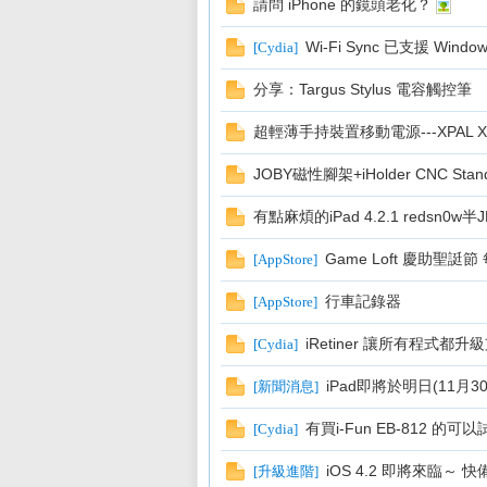
請問 iPhone 的鏡頭老化？
E
Wi-Fi Sync 已支援 Windo
[
Cydia
]
分享：Targus Stylus 電容觸控筆
超輕薄手持裝置移動電源---XPAL X
JOBY磁性腳架+iHolder CNC Stan
有點麻煩的iPad 4.2.1 redsn
討
Game Loft 慶助聖
[
AppStore
]
行車記錄器
[
AppStore
]
iRetiner 讓所有程式都升級
[
Cydia
]
iPad即將於明日(11月
[
新聞消息
]
有買i-Fun EB-812 的可以
[
Cydia
]
論
iOS 4.2 即將來臨～ 
[
升級進階
]