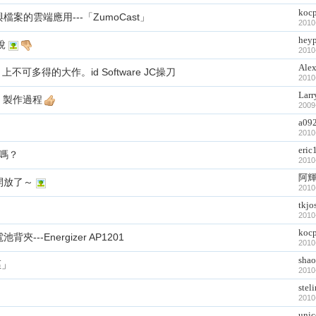
koc
案的雲端應用---「ZumoCast」
2010
hey
說
2010
Ale
iPad 上不可多得的大作。id Software JC操刀
2010
Larr
ne 製作過程
2009
a09
2010
eric
碼嗎？
2010
阿
式版開放了～
2010
tkjo
2010
koc
---Energizer AP1201
2010
sha
區」
2010
stel
2010
uni