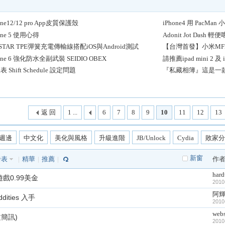
one12/12 pro App皮質保護殼
iPhone4 用 PacMa
one 5 使用心得
Adonit Jot Dash 
C.STAR TPE彈簧充電傳輸線搭配iOS與Android測試
【台灣首發】小米MFi 
one 6 強化防水全副武裝 SEIDIO OBEX
請推薦ipad mini 2 及
 Shift Schedule 設定問題
『私藏相簿』這是一
返 回
1 ...
6
7
8
9
10
11
12
13
週邊
中文化
美化與風格
升級進階
JB/Unlock
Cydia
敗家分
新窗
發表
|
精華
|
推薦
|
作
hard
列遊戲0.99美金
2010
阿
ities 入手
2010
web
文簡訊)
2010