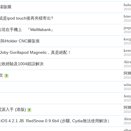
hub
市場版圖
2010
hine
ipod touch後再夾檔寄出?
2010
jeep
現在手機上 『WaWabank』
2010
koc
iHolder CNC腳架座
2010
ken
Joby Gorillapod Magnetic，真是絕配！
2010
Ale
2 JB 失敗經驗及1004錯誤解決
2010
阿
救文
2010
wils
2010
Jerr
2010
阿
身電源入手 (港版)
2010
Ale
iOS 4.2.1 JB. RedSnow 0.9.6b4 (步驟, Cydia無法使用解決）
2010
alba