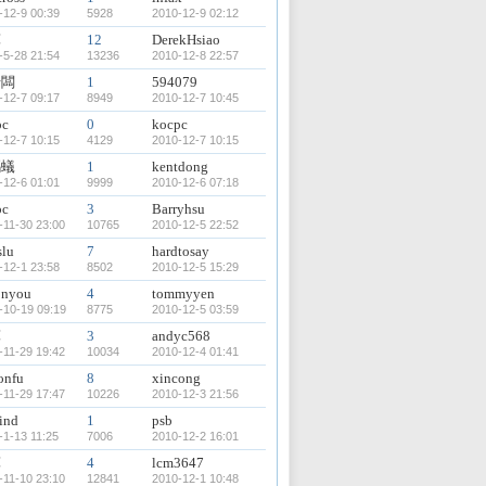
-12-9 00:39
5928
2010-12-9 02:12
輝
12
DerekHsiao
-5-28 21:54
13236
2010-12-8 22:57
老闆
1
594079
-12-7 09:17
8949
2010-12-7 10:45
pc
0
kocpc
-12-7 10:15
4129
2010-12-7 10:15
螞蟻
1
kentdong
-12-6 01:01
9999
2010-12-6 07:18
pc
3
Barryhsu
-11-30 23:00
10765
2010-12-5 22:52
slu
7
hardtosay
-12-1 23:58
8502
2010-12-5 15:29
onyou
4
tommyyen
-10-19 09:19
8775
2010-12-5 03:59
輝
3
andyc568
-11-29 19:42
10034
2010-12-4 01:41
onfu
8
xincong
-11-29 17:47
10226
2010-12-3 21:56
ind
1
psb
-1-13 11:25
7006
2010-12-2 16:01
輝
4
lcm3647
-11-10 23:10
12841
2010-12-1 10:48