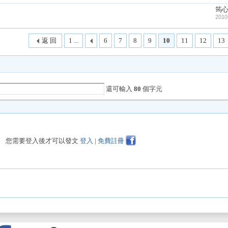
筠
2010
返 回
1 ...
6
7
8
9
10
11
12
13
還可輸入
80
個字元
您需要登入後才可以發文
登入
|
免費註冊