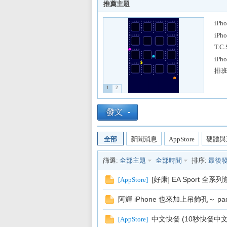
推薦主題
iPh
iPh
T.
L
iPh
排班表
1
2
全部
新聞消息
AppStore
硬體與
Mi
篩選:
全部主題
全部時間
排序:
最後
[好康] EA Sport 全系
[
AppStore
]
阿輝 iPhone 也來加上吊飾孔～ padd
中文快發 (10秒快發中
[
AppStore
]