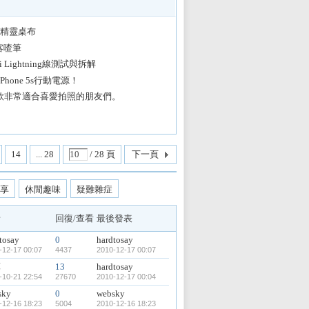
n 小精靈桌布
輕便喀喳筆
Lightning線測試與拆解
 iPhone 5s行動電源！
款非常適合喜愛拍照的朋友們。
14
... 28
/ 28 頁
下一頁
享
休閒趣味
疑難雜症
者
回復/查看
最後發表
tosay
0
hardtosay
-12-17 00:07
4437
2010-12-17 00:07
輝
13
hardtosay
-10-21 22:54
27670
2010-12-17 00:04
sky
0
websky
-12-16 18:23
5004
2010-12-16 18:23