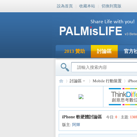
設為首頁
|
收藏本站
|
切換到寬版
2013 贊助
討論區
官方
討論區
Mobile 行動裝置
iPh
PA
»
›
›
iPhone 軟硬體討論區
今日:
0
|
主題:
136
版主:
阿輝