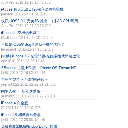
AlexPro
2011-12-19 18:45 回2
iAcces 倚天忘形ET26輸入法移植完成
jouston
2011-2-7 01:31 回16
快訊! IOS5.0.1 完美JB 推出! （非A5 CPU可用）
AlexPro
2011-12-27 20:20 回9
iPhone4s 空機價出爐!?
MailCone
2011-12-14 01:11 回6
不知是IOS5的Bug還是我手機的問題？
lucasmak
2011-12-17 13:52 回7
[求助] iPhone 4S 充電問題-充飽電後就開始放電
eric1810
2011-12-26 12:45
SBseting 主題 HD 版 - iPhone OS Theme HD
阿輝
2010-12-16 02:32 回4
台語的智慧 ~ 台灣*囝仔歌 ~
yumin0522
2011-12-22 21:21 回2
圓夢人生 ~~新年進階版~~
yumin0522
2011-12-21 22:28 回1
iPhone 4 白金版
IF
2011-11-29 10:02 回8
iPhone4S 相機實拍分享
阿輝
2011-12-20 00:15 回6
免費獲取$39.9的video Editor 軟體