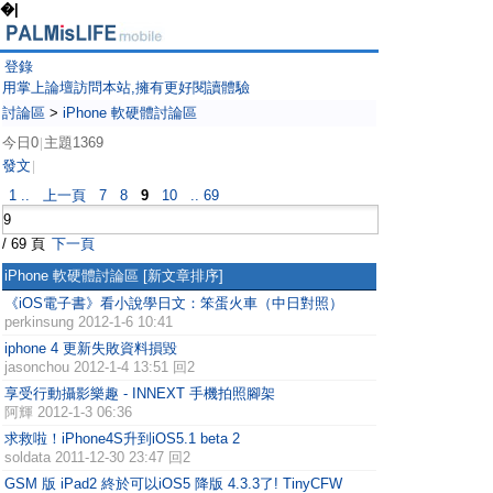
�|
登錄
用掌上論壇訪問本站,擁有更好閱讀體驗
討論區
>
iPhone 軟硬體討論區
今日0
主題1369
|
發文
|
1 ..
上一頁
7
8
9
10
.. 69
/ 69 頁
下一頁
iPhone 軟硬體討論區
[新文章排序]
《iOS電子書》看小說學日文：笨蛋火車（中日對照）
perkinsung
2012-1-6 10:41
iphone 4 更新失敗資料損毀
jasonchou
2012-1-4 13:51 回2
享受行動攝影樂趣 - INNEXT 手機拍照腳架
阿輝
2012-1-3 06:36
求救啦！iPhone4S升到iOS5.1 beta 2
soldata
2011-12-30 23:47 回2
GSM 版 iPad2 終於可以iOS5 降版 4.3.3了! TinyCFW