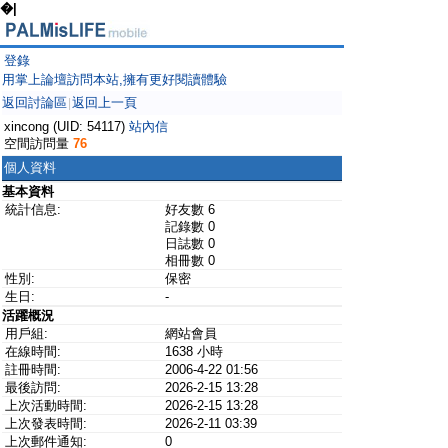
�|
登錄
用掌上論壇訪問本站,擁有更好閱讀體驗
返回討論區
返回上一頁
|
xincong (UID: 54117)
站內信
空間訪問量
76
個人資料
基本資料
統計信息:
好友數 6
記錄數 0
日誌數 0
相冊數 0
性別:
保密
生日:
-
活躍概況
用戶組:
網站會員
在線時間:
1638 小時
註冊時間:
2006-4-22 01:56
最後訪問:
2026-2-15 13:28
上次活動時間:
2026-2-15 13:28
上次發表時間:
2026-2-11 03:39
上次郵件通知:
0