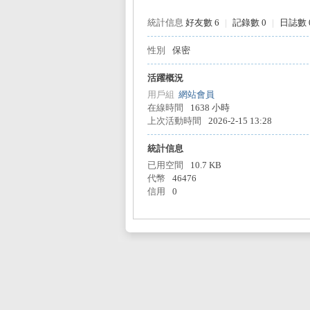
統計信息
好友數 6
|
記錄數 0
|
日誌數 
性別
保密
L
活躍概況
用戶組
網站會員
在線時間
1638 小時
上次活動時間
2026-2-15 13:28
統計信息
已用空間
10.7 KB
代幣
46476
信用
0
Mi