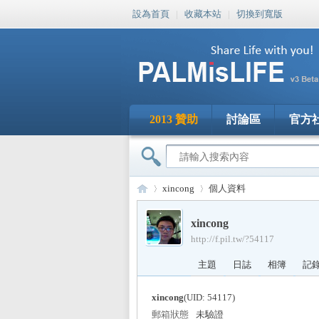
設為首頁
|
收藏本站
|
切換到寬版
2013 贊助
討論區
官方
xincong
個人資料
xincong
http://f.pil.tw/?54117
PA
›
›
主題
日誌
相簿
記
xincong
(UID: 54117)
郵箱狀態
未驗證