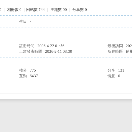
0
|
相冊數 0
|
回帖數 744
|
主題數 90
|
分享數 0
生日
-
註冊時間
2006-4-22 01:56
最後訪問
202
上次發表時間
2026-2-11 03:39
所在時區
使
積分
775
分享
131
互動
6437
情意
0