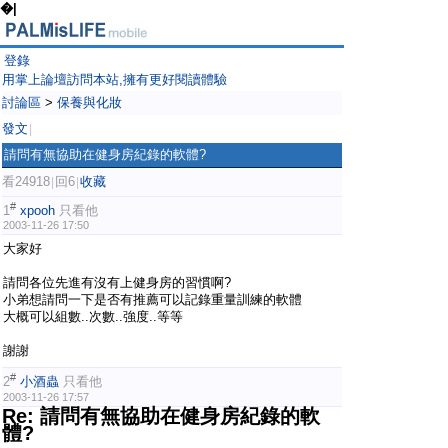
�|
登錄
用掌上論壇訪問本站,擁有更好閱讀體驗
討論區
>
保養與化妝
發文
|
請問有無協助在健身房紀錄的軟體?
看24918
回6
收藏
|
|
#
1
xpooh
只看他
2003-11-26 17:50
大家好
請問各位先進有沒有上健身房的習慣啊?
小弟想請問一下是否有推薦可以記錄重量訓練的軟體
大概可以組數..次數..強度..等等
謝謝
#
2
小酒蟲
只看他
2003-11-26 17:57
Re: 請問有無協助在健身房紀錄的軟
體?