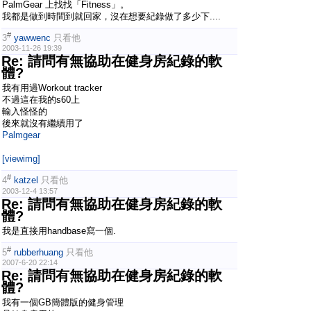
PalmGear 上找找「Fitness」。
我都是做到時間到就回家，沒在想要紀錄做了多少下....
#
3
yawwenc
只看他
2003-11-26 19:39
Re: 請問有無協助在健身房紀錄的軟
體?
我有用過Workout tracker
不過這在我的s60上
輸入怪怪的
後來就沒有繼續用了
Palmgear
[viewimg]
#
4
katzel
只看他
2003-12-4 13:57
Re: 請問有無協助在健身房紀錄的軟
體?
我是直接用handbase寫一個.
#
5
rubberhuang
只看他
2007-6-20 22:14
Re: 請問有無協助在健身房紀錄的軟
體?
我有一個GB簡體版的健身管理