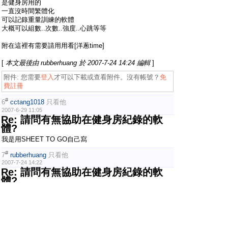
是健身房用的
一直沒時間繁體化
可以記錄重量訓練的軟體
大概可以組數..次數..強度..心跳等等
附在這裡有需要請用用看[洋蔥time]
[
本文最後由 rubberhuang 於 2007-7-24 14:24 編輯
]
附件:
您需要
登入
才可以下載或查看附件。沒有帳號？
免
費註冊
#
6
cctang1018
只看他
2007-6-29 11:05
Re: 請問有無協助在健身房紀錄的軟
體?
我是用SHEET TO GO自己寫
#
7
rubberhuang
只看他
2007-7-24 14:22
Re: 請問有無協助在健身房紀錄的軟
體?
因為有朋友PM來問
所以順便貼上來
健康計算Weight繁體中文版
可以依照您的身高體重還有坐辦公室的長短來計算體脂肪