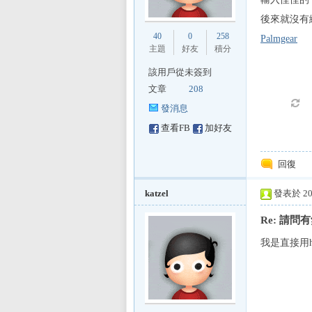
E
後來就沒有
40
0
258
Palmgear
主題
好友
積分
該用戶從未簽到
文章
208
發消息
查看FB
加好友
討
回復
katzel
發表於 200
Re: 請
我是直接用ha
論