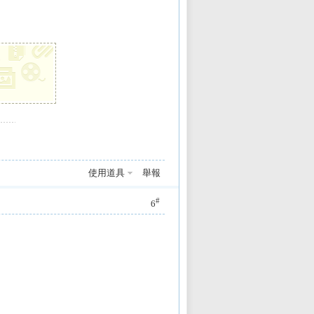
使用道具
舉報
#
6