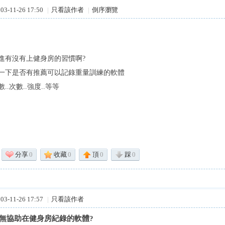
3-11-26 17:50
|
只看該作者
|
倒序瀏覽
進有沒有上健身房的習慣啊?
一下是否有推薦可以記錄重量訓練的軟體
..次數..強度..等等
分享
0
收藏
0
頂
0
踩
0
3-11-26 17:57
|
只看該作者
問有無協助在健身房紀錄的軟體?