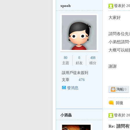
xpooh
發表於 200
大家好
L
請問各位先
小弟想請問
大概可以組數
80
0
408
主題
好友
積分
謝謝
該用戶從未簽到
文章
476
Mi
發消息
淘帖
0
回復
小酒蟲
發表於 200
Re: 請