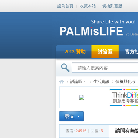
設為首頁
|
收藏本站
|
切換到寬版
2013 贊助
討論區
官方
討論區
生活資訊
保養與化妝
PA
»
›
›
›
請問有無
查看:
24916
|
回復:
6