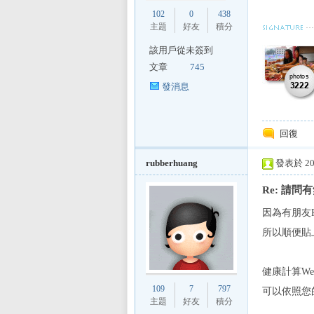
102
0
438
主題
好友
積分
該用戶從未簽到
文章
745
發消息
回復
rubberhuang
發表於 200
Re: 請
因為有朋友
所以順便貼
健康計算We
109
7
797
可以依照您
主題
好友
積分