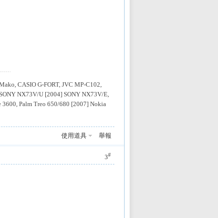
d Mako, CASIO G-FORT, JVC MP-C102,
, SONY NX73V/U [2004] SONY NX73V/E,
 3600, Palm Treo 650/680 [2007] Nokia
使用道具
舉報
#
3