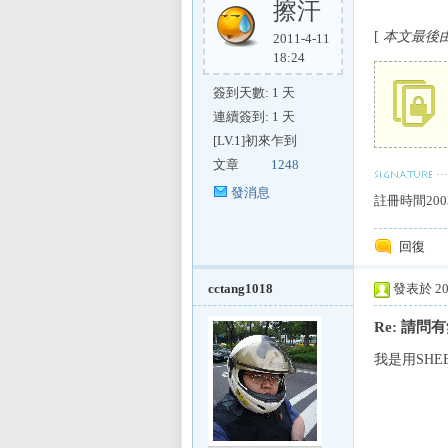
擦汗
[
本文最後由 ru
2011-4-11
18:24
簽到天數: 1 天
連續簽到: 1 天
[LV.1]初來乍到
文章
1248
發消息
註冊時間200
回復
cctang1018
發表於 200
Re: 請
我是用SHEE