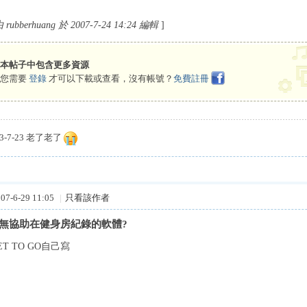
bberhuang 於 2007-7-24 14:24 編輯
]
本帖子中包含更多資源
您需要
登錄
才可以下載或查看，沒有帳號？
免費註冊
3-7-23 老了老了
7-6-29 11:05
|
只看該作者
問有無協助在健身房紀錄的軟體?
T TO GO自己寫