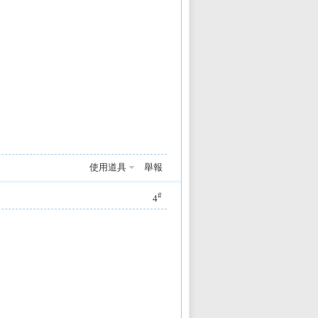
使用道具
舉報
#
4