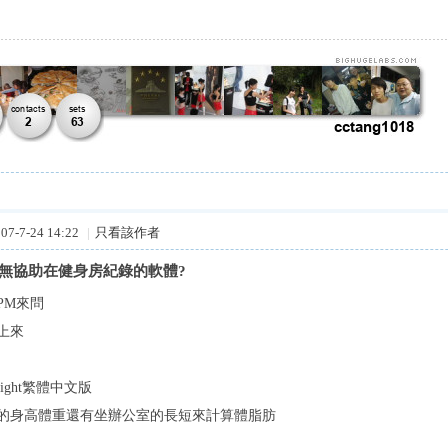
7-7-24 14:22
|
只看該作者
問有無協助在健身房紀錄的軟體?
PM來問
上來
ight繁體中文版
的身高體重還有坐辦公室的長短來計算體脂肪