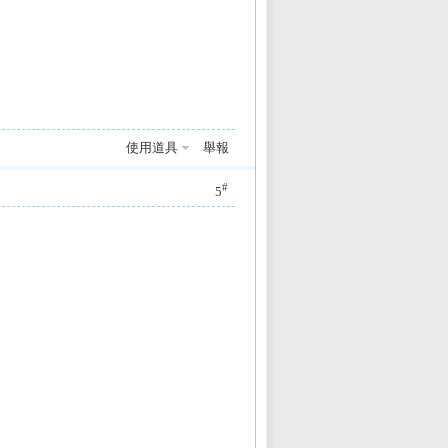
使用道具
舉報
#
5