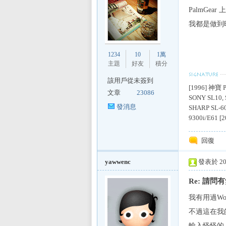
PalmGear
我都是做到
sL
1234
10
1萬
主題
好友
積分
該用戶從未簽到
[1996] 神寶 P
文章
23086
SONY SL10, 
發消息
SHARP SL-600
9300i/E61 [2
IF
回復
yawwenc
發表於 200
Re: 請
我有用過Worko
不過這在我的
輸入怪怪的