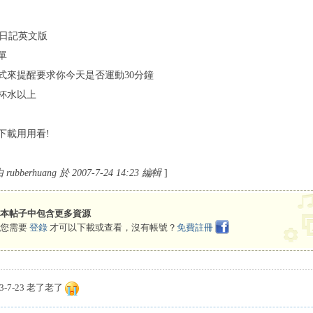
健康日記英文版
單
式來提醒要求你今天是否運動30分鐘
杯水以上
下載用用看!
bberhuang 於 2007-7-24 14:23 編輯
]
本帖子中包含更多資源
您需要
登錄
才可以下載或查看，沒有帳號？
免費註冊
3-7-23 老了老了