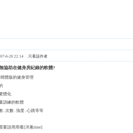
7-6-20 22:14
|
只看該作者
問有無協助在健身房紀錄的軟體?
B簡體版的健身管理
的
繁體化
量訓練的軟體
..次數..強度..心跳等等
要請用用看[洋蔥time]