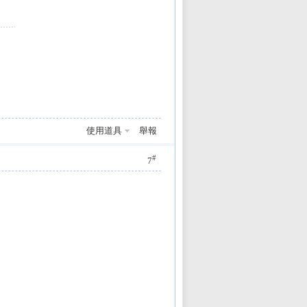
使用道具
舉報
#
7