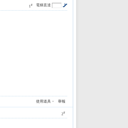
電梯直達
#
1
使用道具
舉報
#
2