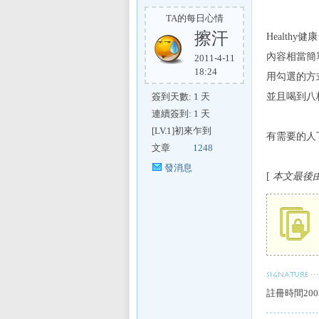
TA的每日心情
擦汗
Healthy
內容相當簡
2011-4-11
18:24
用勾選的方
簽到天數: 1 天
並且喝到八
連續簽到: 1 天
[LV.1]初來乍到
有需要的人
文章
1248
發消息
[
本文最後由 ru
註冊時間200