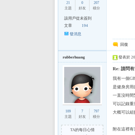
21
0
207
主題
好友
積分
該用戶從未簽到
文章
194
發消息
回復
區
rubberhuang
發表於 200
Re: 請
我有一個G
是健身房用
一直沒時間
可以記錄重
109
7
797
大概可以組數
主題
好友
積分
附在這裡有需
TA的每日心情