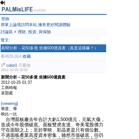
�|
登錄
用掌上論壇訪問本站,擁有更好閱讀體驗
討論區
>
理財, 投資, 與保險
發文
|
新聞分析－花50多億 坐擁600億資產（真是這樣嘛？）
看4626
回4
收藏
|
|
#
1
color1
只看他
2012-10-25 10:02
新聞分析－花50多億 坐擁600億資產
2012-10-25 01:37
工商時報
袁顥庭
[viewimg]
華星、華
映比一比
台灣面板廠去年合計大虧1,500億元，元氣大傷，
造成今年股價破底。面板雙虎友達、奇美電股價力
守在面額之上；至於華映、彩晶更是只有個位數。
不過面板產業高度資本密集，雖然市值破底，但仍