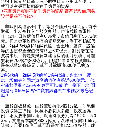
坐擁千億元的資產，有心的投資人不用花百億元，
就可以掌握面板廠高達千億元的資產。
<花百億元買到不是千億元的資產,資產是設備,落後
設備是很不值錢>
華映因為連虧4年半，每股淨值只有4.52元，首季
財報一出就被打入全額交割股，也造成股價重挫，
昨（24）日收盤價只有0.86元，市值只剩下55.72億
元。但是從華映所持有的資產來看，旗下有1條6代
線、2條4.5代線和1條4代線，含土地、廠房、設備
等的固定資產總值仍有將近600億元。對於潛在投
資者來說，若是要投資新建這樣的產能規模，可能
要花費700億到800億元。但是如果直接投資華映，
最多花費50多億元，就可以掌握這600億元的資
產。
1條6代線、2條4.5代線和1條4代線，含土地、廠
房、設備等的固定資產總值仍有將近600億元,十代
都產能過剩,4.5/6沒有東西可以做,唯一剩下土地,問
題是有直50E多嗎?仁寶的錢都丟在水裡,大家忘記
嘛？
至於面板雙虎，由於董監持股相對分散，如果要
投資取得主導權，同樣不必花太多錢。以友達為
例，兩大股東佳世達、廣達持股分別為7.52％、5.0
3％，友達資本額約882.7億元，以昨日股價11.55元
計畫，只要128億元就可取得友達12.55％持股，成