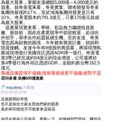
為最大股東，掌握友達總額5,000億～6,000億元的
資產。就奇美電來看，奇美實業、聯奇開發等奇美
集團持股僅約17％，至於鴻海集團持股更是只有
10％。奇美電股本約791.3億元，只要170億元就成
為最大股東。
從產業現實來看，華映、彩晶無力繼續投資新
廠、新技術，因此在產業競爭中節節敗退，必須向
外招手，尋求合作結盟延續生機。至於友達、奇美
電也因為財務的困境，今年都有籌資計畫，頻頻和
陸資接觸。友達今年有8億股的籌資案，將採現增私
募或現增發行美國存託憑證ADR擇一發行。奇美電
第3季已經完成約54億元的現金增資，公司還將於
第4季發行海外存託憑證GDR，金額約新台幣162.5
億元。
落後設備是很不值錢,技術落後就更不值錢,絕對不是
花50多億 坐擁600億資產
#
2
mayakeq
只看他
2012-10-26 10:49
這個新聞好奇怪
也不是鼓吹大家去買他們家的股票
真的有50億也不可能拿來這樣花
倒是如果有公司接手，重整一下，把賺錢部門賣掉，機器也
賣一賣
看看能不能賺一點小錢...