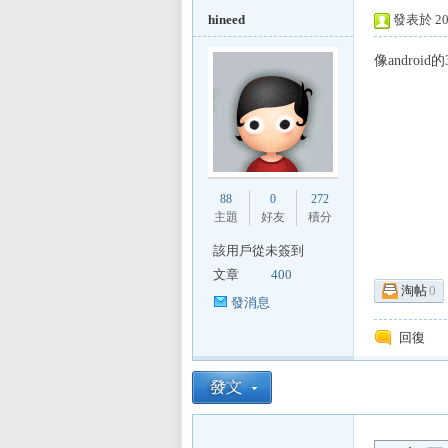
hineed
發表於 201
像androi
L
88
0
272
主題
好友
積分
該用戶從未簽到
文章
400
淘帖
0
Mi
發消息
回復