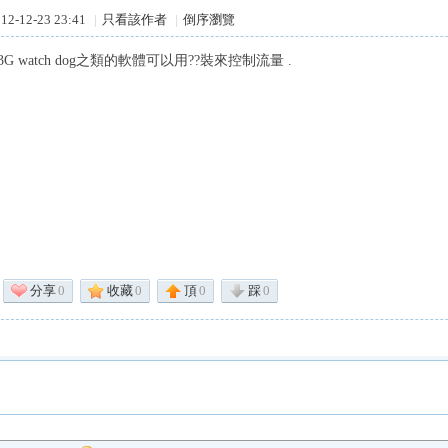
2-12-23 23:41
|
只看該作者
|
倒序瀏覽
d的3G watch dog之類的軟體可以用??裝來控制流量 .
分享
0
收藏
0
頂
0
踩
0