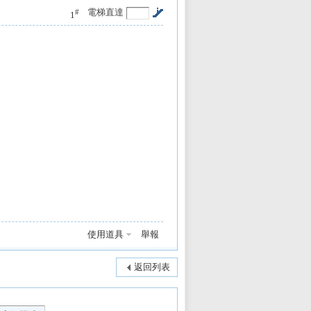
電梯直達
#
1
使用道具
舉報
返回列表