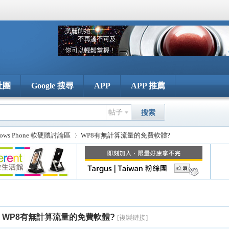
社團
Google 搜尋
APP
APP 推薦
帖子
搜索
dows Phone 軟硬體討論區
WP8有無計算流量的免費軟體?
›
WP8有無計算流量的免費軟體?
[複製鏈接]