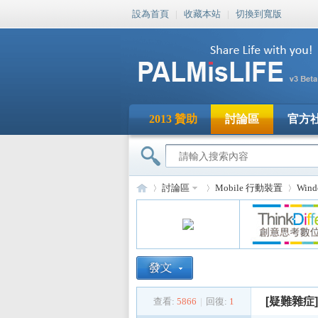
設為首頁
|
收藏本站
|
切換到寬版
2013 贊助
討論區
官方
討論區
Mobile 行動裝置
Win
PA
»
›
›
[疑難雜症]
查看:
5866
|
回復:
1