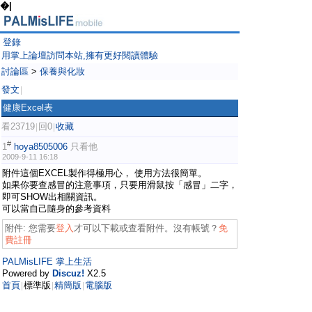
�|
登錄
用掌上論壇訪問本站,擁有更好閱讀體驗
討論區
>
保養與化妝
發文
|
健康Excel表
看23719
回0
收藏
|
|
#
1
hoya8505006
只看他
2009-9-11 16:18
附件這個EXCEL製作得極用心， 使用方法很簡單。
如果你要查感冒的注意事項，只要用滑鼠按「感冒」二字，
即可SHOW出相關資訊。
可以當自己隨身的參考資料
附件:
您需要
登入
才可以下載或查看附件。沒有帳號？
免
費註冊
PALMisLIFE 掌上生活
Powered by
Discuz!
X2.5
首頁
標準版
精簡版
電腦版
|
|
|