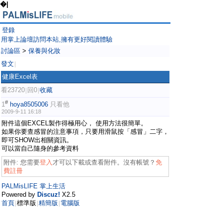
�|
登錄
用掌上論壇訪問本站,擁有更好閱讀體驗
討論區
>
保養與化妝
發文
|
健康Excel表
看23720
回0
收藏
|
|
#
1
hoya8505006
只看他
2009-9-11 16:18
附件這個EXCEL製作得極用心， 使用方法很簡單。
如果你要查感冒的注意事項，只要用滑鼠按「感冒」二字，
即可SHOW出相關資訊。
可以當自己隨身的參考資料
附件:
您需要
登入
才可以下載或查看附件。沒有帳號？
免
費註冊
PALMisLIFE 掌上生活
Powered by
Discuz!
X2.5
首頁
標準版
精簡版
電腦版
|
|
|