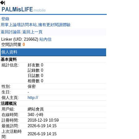
�|
登錄
用掌上論壇訪問本站,擁有更好閱讀體驗
返回討論區
返回上一頁
|
Linker (UID: 216662)
站內信
空間訪問量
0
個人資料
基本資料
統計信息:
好友數 0
記錄數 0
日誌數 0
相冊數 0
性別:
保密
生日:
-
個人主頁:
http://
活躍概況
用戶組:
網站會員
在線時間:
340 小時
註冊時間:
2018-12-19 10:59
最後訪問:
2026-6-19 14:15
上次活動時
2026-6-19 14:15
間: