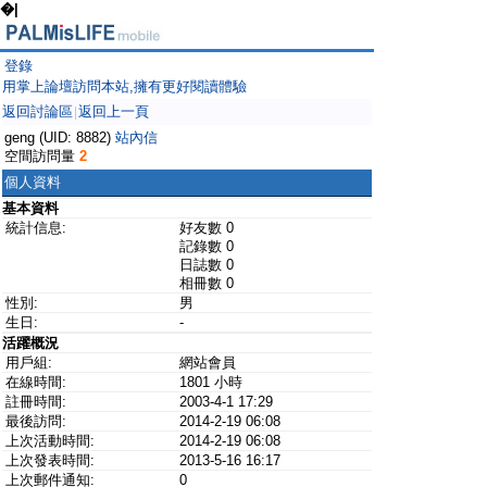
�|
登錄
用掌上論壇訪問本站,擁有更好閱讀體驗
返回討論區
返回上一頁
|
geng (UID: 8882)
站內信
空間訪問量
2
個人資料
基本資料
統計信息:
好友數 0
記錄數 0
日誌數 0
相冊數 0
性別:
男
生日:
-
活躍概況
用戶組:
網站會員
在線時間:
1801 小時
註冊時間:
2003-4-1 17:29
最後訪問:
2014-2-19 06:08
上次活動時間:
2014-2-19 06:08
上次發表時間:
2013-5-16 16:17
上次郵件通知:
0