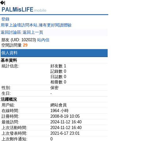
�|
登錄
用掌上論壇訪問本站,擁有更好閱讀體驗
返回討論區
返回上一頁
|
朋友 (UID: 102023)
站內信
空間訪問量
29
個人資料
基本資料
統計信息:
好友數 1
記錄數 0
日誌數 0
相冊數 0
性別:
保密
生日:
-
活躍概況
用戶組:
網站會員
在線時間:
1964 小時
註冊時間:
2008-8-19 10:05
最後訪問:
2024-11-12 16:40
上次活動時間:
2024-11-12 16:40
上次發表時間:
2021-6-17 23:01
上次郵件通知:
0