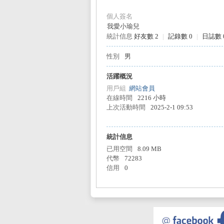
個人簽名
我愛小瑜兒
統計信息
好友數 2
|
記錄數 0
|
日誌數 
L
性別
男
活躍概況
用戶組
網站會員
在線時間
2216 小時
上次活動時間
2025-2-1 09:53
統計信息
已用空間
8.09 MB
Mi
代幣
72283
信用
0