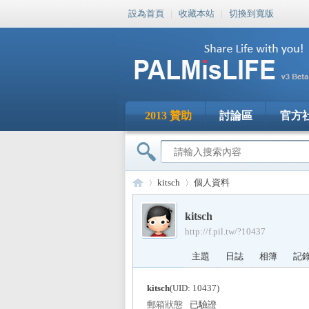
設為首頁
|
收藏本站
|
切換到寬版
2013 贊助
討論區
官方
kitsch
個人資料
kitsch
http://f.pil.tw/?10437
PA
›
›
主題
日誌
相簿
記
kitsch
(UID: 10437)
郵箱狀態
已驗證