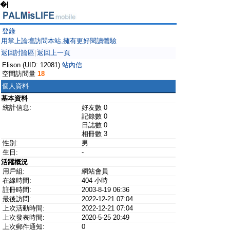
�|
登錄
用掌上論壇訪問本站,擁有更好閱讀體驗
返回討論區
返回上一頁
|
Elison (UID: 12081)
站內信
空間訪問量
18
個人資料
基本資料
統計信息:
好友數 0
記錄數 0
日誌數 0
相冊數 3
性別:
男
生日:
-
活躍概況
用戶組:
網站會員
在線時間:
404 小時
註冊時間:
2003-8-19 06:36
最後訪問:
2022-12-21 07:04
上次活動時間:
2022-12-21 07:04
上次發表時間:
2020-5-25 20:49
上次郵件通知:
0