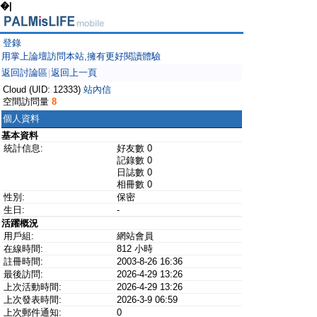
�|
登錄
用掌上論壇訪問本站,擁有更好閱讀體驗
返回討論區
返回上一頁
|
Cloud (UID: 12333)
站內信
空間訪問量
8
個人資料
基本資料
統計信息:
好友數 0
記錄數 0
日誌數 0
相冊數 0
性別:
保密
生日:
-
活躍概況
用戶組:
網站會員
在線時間:
812 小時
註冊時間:
2003-8-26 16:36
最後訪問:
2026-4-29 13:26
上次活動時間:
2026-4-29 13:26
上次發表時間:
2026-3-9 06:59
上次郵件通知:
0