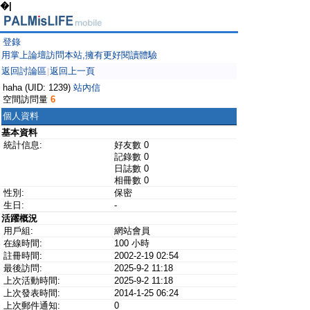
�|
登錄
用掌上論壇訪問本站,擁有更好閱讀體驗
返回討論區
返回上一頁
|
haha (UID: 1239)
站內信
空間訪問量
6
個人資料
基本資料
統計信息:
好友數 0
記錄數 0
日誌數 0
相冊數 0
性別:
保密
生日:
-
活躍概況
用戶組:
網站會員
在線時間:
100 小時
註冊時間:
2002-2-19 02:54
最後訪問:
2025-9-2 11:18
上次活動時間:
2025-9-2 11:18
上次發表時間:
2014-1-25 06:24
上次郵件通知:
0