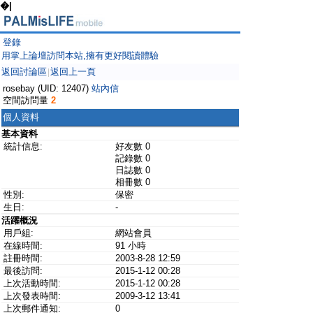
�|
登錄
用掌上論壇訪問本站,擁有更好閱讀體驗
返回討論區
返回上一頁
|
rosebay (UID: 12407)
站內信
空間訪問量
2
個人資料
基本資料
統計信息:
好友數 0
記錄數 0
日誌數 0
相冊數 0
性別:
保密
生日:
-
活躍概況
用戶組:
網站會員
在線時間:
91 小時
註冊時間:
2003-8-28 12:59
最後訪問:
2015-1-12 00:28
上次活動時間:
2015-1-12 00:28
上次發表時間:
2009-3-12 13:41
上次郵件通知:
0