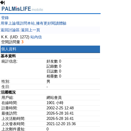
�|
登錄
用掌上論壇訪問本站,擁有更好閱讀體驗
返回討論區
返回上一頁
|
K.K. (UID: 1272)
站內信
空間訪問量
3
個人資料
基本資料
統計信息:
好友數 0
記錄數 0
日誌數 0
相冊數 0
性別:
男
生日:
-
活躍概況
用戶組:
網站會員
在線時間:
1901 小時
註冊時間:
2002-2-25 12:48
最後訪問:
2026-5-28 16:41
上次活動時間:
2026-5-28 16:41
上次發表時間:
2021-12-20 15:36
上次郵件通知:
0