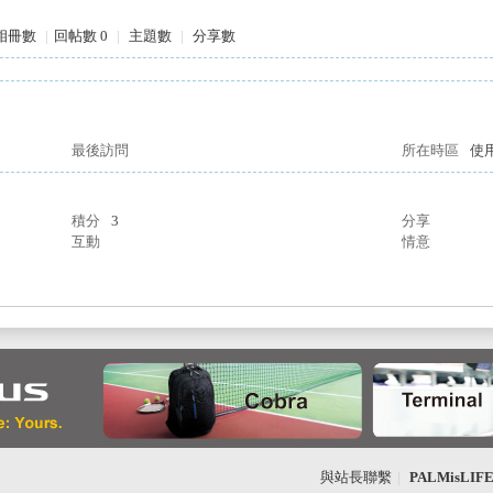
相冊數
|
回帖數 0
|
主題數
|
分享數
最後訪問
所在時區
使
積分
3
分享
互動
情意
與站長聯繫
|
PALMisLI