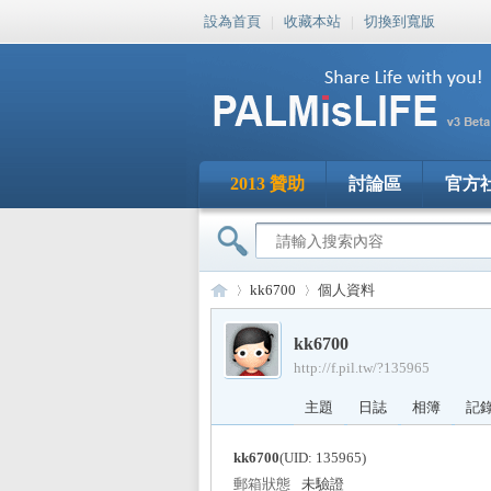
設為首頁
|
收藏本站
|
切換到寬版
2013 贊助
討論區
官方
kk6700
個人資料
kk6700
http://f.pil.tw/?135965
PA
›
›
主題
日誌
相簿
記
kk6700
(UID: 135965)
郵箱狀態
未驗證