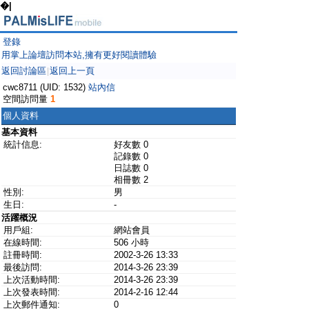
�|
登錄
用掌上論壇訪問本站,擁有更好閱讀體驗
返回討論區
返回上一頁
|
cwc8711 (UID: 1532)
站內信
空間訪問量
1
個人資料
基本資料
統計信息:
好友數 0
記錄數 0
日誌數 0
相冊數 2
性別:
男
生日:
-
活躍概況
用戶組:
網站會員
在線時間:
506 小時
註冊時間:
2002-3-26 13:33
最後訪問:
2014-3-26 23:39
上次活動時間:
2014-3-26 23:39
上次發表時間:
2014-2-16 12:44
上次郵件通知:
0