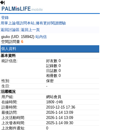
�|
登錄
用掌上論壇訪問本站,擁有更好閱讀體驗
返回討論區
返回上一頁
|
giulio (UID: 158942)
站內信
空間訪問量
6
個人資料
基本資料
統計信息:
好友數 0
記錄數 0
日誌數 0
相冊數 0
性別:
保密
生日:
-
活躍概況
用戶組:
網站會員
在線時間:
1809 小時
註冊時間:
2010-12-15 17:36
最後訪問:
2026-1-14 13:09
上次活動時間:
2026-1-14 13:09
上次發表時間:
2025-1-14 09:30
上次郵件通知:
0