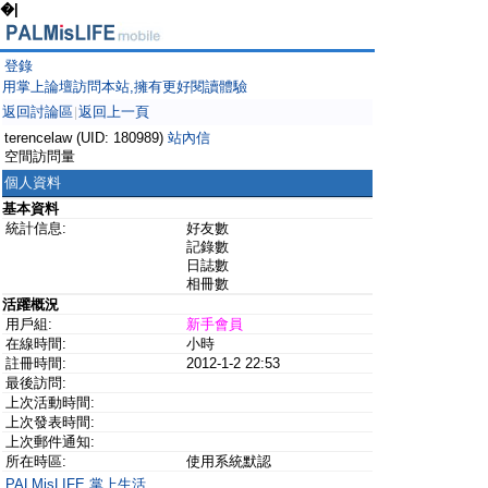
�|
登錄
用掌上論壇訪問本站,擁有更好閱讀體驗
返回討論區
返回上一頁
|
terencelaw (UID: 180989)
站內信
空間訪問量
個人資料
基本資料
統計信息:
好友數
記錄數
日誌數
相冊數
活躍概況
用戶組:
新手會員
在線時間:
小時
註冊時間:
2012-1-2 22:53
最後訪問:
上次活動時間:
上次發表時間:
上次郵件通知:
所在時區:
使用系統默認
PALMisLIFE 掌上生活