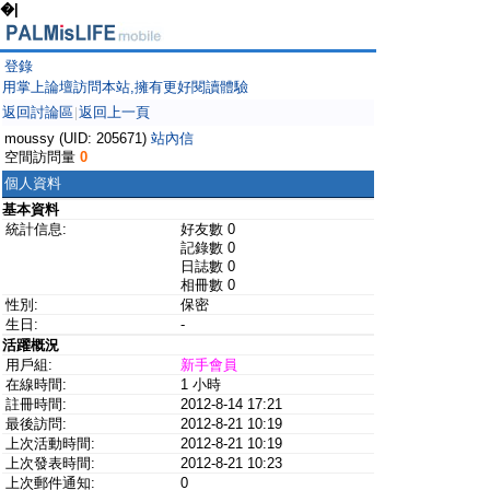
�|
登錄
用掌上論壇訪問本站,擁有更好閱讀體驗
返回討論區
返回上一頁
|
moussy (UID: 205671)
站內信
空間訪問量
0
個人資料
基本資料
統計信息:
好友數 0
記錄數 0
日誌數 0
相冊數 0
性別:
保密
生日:
-
活躍概況
用戶組:
新手會員
在線時間:
1 小時
註冊時間:
2012-8-14 17:21
最後訪問:
2012-8-21 10:19
上次活動時間:
2012-8-21 10:19
上次發表時間:
2012-8-21 10:23
上次郵件通知:
0