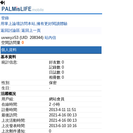
�|
登錄
用掌上論壇訪問本站,擁有更好閱讀體驗
返回討論區
返回上一頁
|
uvwxyz53 (UID: 208344)
站內信
空間訪問量
0
個人資料
基本資料
統計信息:
好友數 0
記錄數 0
日誌數 0
相冊數 0
性別:
保密
生日:
-
活躍概況
用戶組:
網站會員
在線時間:
2 小時
註冊時間:
2013-4-11 11:51
最後訪問:
2021-4-16 00:13
上次活動時間:
2021-4-16 00:13
上次發表時間:
2013-6-10 10:16
上次郵件通知:
0