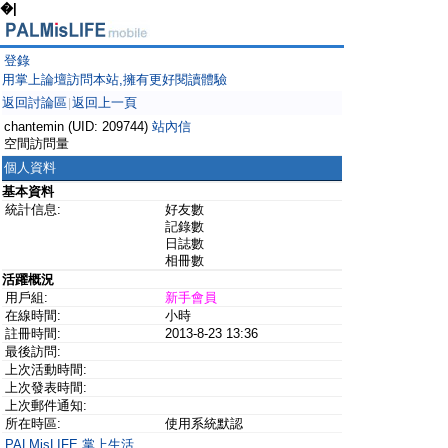
�|
登錄
用掌上論壇訪問本站,擁有更好閱讀體驗
返回討論區
返回上一頁
|
chantemin (UID: 209744)
站內信
空間訪問量
個人資料
基本資料
統計信息:
好友數
記錄數
日誌數
相冊數
活躍概況
用戶組:
新手會員
在線時間:
小時
註冊時間:
2013-8-23 13:36
最後訪問:
上次活動時間:
上次發表時間:
上次郵件通知:
所在時區:
使用系統默認
PALMisLIFE 掌上生活