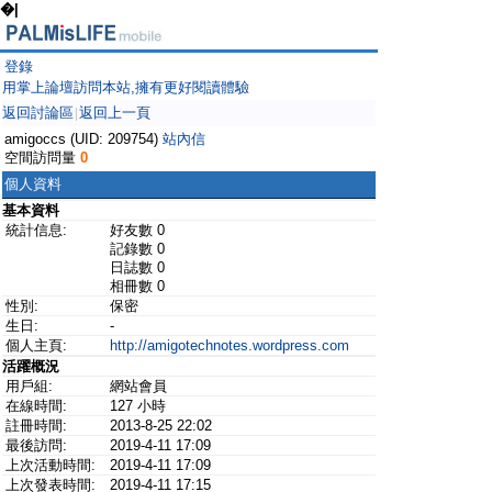
�|
登錄
用掌上論壇訪問本站,擁有更好閱讀體驗
返回討論區
返回上一頁
|
amigoccs (UID: 209754)
站內信
空間訪問量
0
個人資料
基本資料
統計信息:
好友數 0
記錄數 0
日誌數 0
相冊數 0
性別:
保密
生日:
-
個人主頁:
http://amigotechnotes.wordpress.com
活躍概況
用戶組:
網站會員
在線時間:
127 小時
註冊時間:
2013-8-25 22:02
最後訪問:
2019-4-11 17:09
上次活動時間:
2019-4-11 17:09
上次發表時間:
2019-4-11 17:15