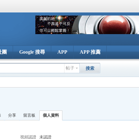
社團
Google 搜尋
APP
APP 推薦
帖子
搜索
錄
分享
留言板
個人資料
視頻認證
未認證