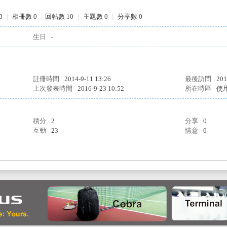
0
|
相冊數 0
|
回帖數 10
|
主題數 0
|
分享數 0
生日
-
註冊時間
2014-9-11 13:26
最後訪問
201
上次發表時間
2016-9-23 10:52
所在時區
使
積分
2
分享
0
互動
23
情意
0