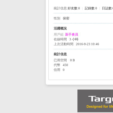
統計信息
好友數 0
|
記錄數 0
|
日誌數 
性別
保密
L
活躍概況
用戶組
新手會員
在線時間
3 小時
上次活動時間
2016-9-23 10:46
統計信息
已用空間
0 B
代幣
450
信用
0
Mi