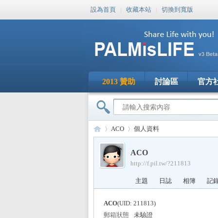
設為首頁
|
收藏本站
|
切換到寬版
2013 贊助
討論區
官方
ACO
個人資料
ACO
http://f.pil.tw/?211813
PA
›
›
主題
日誌
相簿
記
ACO
(UID: 211813)
郵箱狀態
未驗證