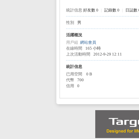
統計信息
好友數 0
|
記錄數 0
|
日誌數 
性別
男
L
活躍概況
用戶組
網站會員
在線時間
165 小時
上次活動時間
2012-9-29 12:11
統計信息
已用空間
0 B
代幣
700
信用
0
Mi