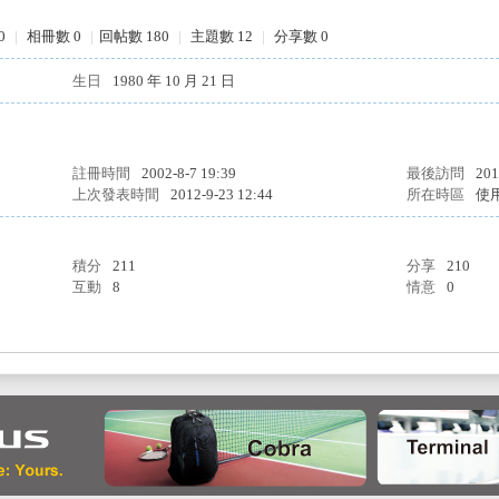
0
|
相冊數 0
|
回帖數 180
|
主題數 12
|
分享數 0
生日
1980 年 10 月 21 日
註冊時間
2002-8-7 19:39
最後訪問
201
上次發表時間
2012-9-23 12:44
所在時區
使
積分
211
分享
210
互動
8
情意
0