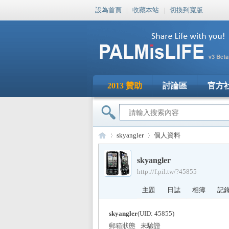
設為首頁
|
收藏本站
|
切換到寬版
2013 贊助
討論區
官方
skyangler
個人資料
skyangler
http://f.pil.tw/?45855
PA
›
›
主題
日誌
相簿
記
skyangler
(UID: 45855)
郵箱狀態
未驗證