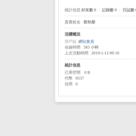
統計信息
好友數 0
|
記錄數 0
|
日誌數 
真實姓名
蔡秋榮
L
活躍概況
用戶組
網站會員
在線時間
585 小時
上次活動時間
2019-1-12 09:16
統計信息
已用空間
0 B
代幣
9537
信用
0
Mi