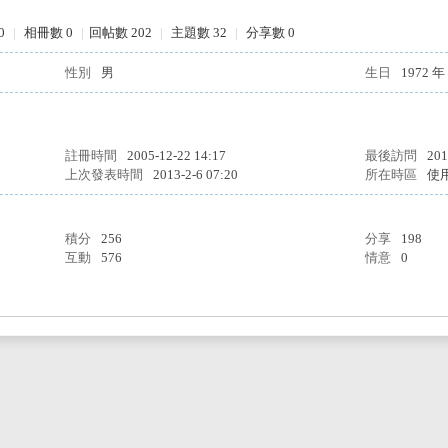
0
|
相冊數 0
|
回帖數 202
|
主題數 32
|
分享數 0
性別
男
生日
1972 年
註冊時間
2005-12-22 14:17
最後訪問
201
上次發表時間
2013-2-6 07:20
所在時區
使
積分
256
分享
198
互動
576
情意
0