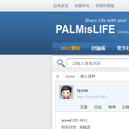
設為首頁
|
收藏本站
|
切換到寬版
2013 贊助
討論區
官方
tyyen
個人資料
tyyen
http://f.pil.tw/?663
PA
›
›
主題
日誌
相簿
記
tyyen
(UID: 663)
郵箱狀態
未驗證