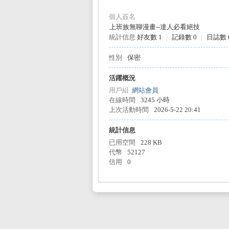
個人簽名
上班族無聊漫畫
--
達人必看絕技
統計信息
好友數 1
|
記錄數 0
|
日誌數 
L
性別
保密
活躍概況
用戶組
網站會員
在線時間
3245 小時
上次活動時間
2026-5-22 20:41
統計信息
已用空間
228 KB
代幣
52127
Mi
信用
0