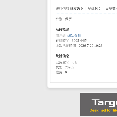
統計信息
好友數 0
|
記錄數 0
|
日誌數 
性別
保密
L
活躍概況
用戶組
網站會員
在線時間
3005 小時
上次活動時間
2026-7-29 10:23
統計信息
已用空間
0 B
代幣
76965
信用
0
Mi