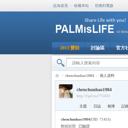
設為首頁
|
收藏本站
|
切換到寬版
2013 贊助
討論區
官方
chenchunhao1984
個人資料
chenchunhao1984
http://f.pil.tw/?71453
PA
›
›
主題
日誌
相簿
記
chenchunhao1984
(UID: 71453)
郵箱狀態
已驗證