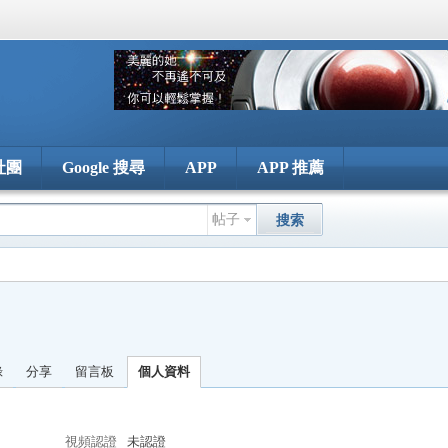
社團
Google 搜尋
APP
APP 推薦
帖子
搜索
錄
分享
留言板
個人資料
視頻認證
未認證