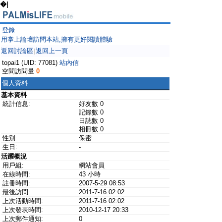
�|
登錄
用掌上論壇訪問本站,擁有更好閱讀體驗
返回討論區
返回上一頁
|
topai1 (UID: 77081)
站內信
空間訪問量
0
個人資料
基本資料
統計信息:
好友數 0
記錄數 0
日誌數 0
相冊數 0
性別:
保密
生日:
-
活躍概況
用戶組:
網站會員
在線時間:
43 小時
註冊時間:
2007-5-29 08:53
最後訪問:
2011-7-16 02:02
上次活動時間:
2011-7-16 02:02
上次發表時間:
2010-12-17 20:33
上次郵件通知:
0