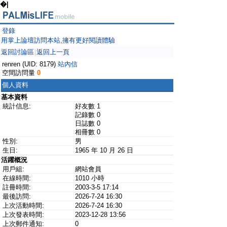
�|
登錄
用掌上論壇訪問本站,擁有更好閱讀體驗
返回討論區
返回上一頁
|
renren (UID: 8179)
站內信
空間訪問量
0
個人資料
基本資料
統計信息:
好友數 1
記錄數 0
日誌數 0
相冊數 0
性別:
男
生日:
1965 年 10 月 26 日
活躍概況
用戶組:
網站會員
在線時間:
1010 小時
註冊時間:
2003-3-5 17:14
最後訪問:
2026-7-24 16:30
上次活動時間:
2026-7-24 16:30
上次發表時間:
2023-12-28 13:56
上次郵件通知:
0