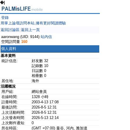
�|
登錄
用掌上論壇訪問本站,擁有更好閱讀體驗
返回討論區
返回上一頁
|
aaronwang (UID: 9144)
站內信
空間訪問量
160
個人資料
基本資料
統計信息:
好友數 32
記錄數 10
日誌數 0
相冊數 0
居住地:
海外
活躍概況
用戶組:
網站會員
在線時間:
1328 小時
註冊時間:
2003-4-13 17:08
最後訪問:
2026-8-5 12:31
上次活動時間:
2026-8-5 12:31
上次發表時間:
2026-5-13 12:14
上次郵件通知:
0
所在時區:
(GMT +07:00) 曼谷, 河內, 雅加達