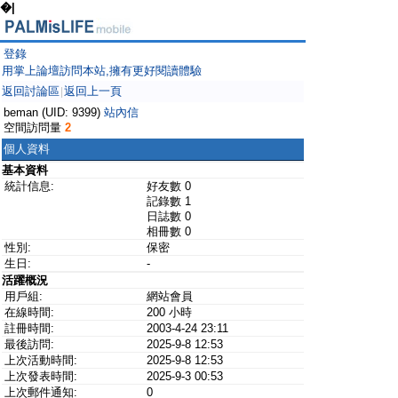
�|
登錄
用掌上論壇訪問本站,擁有更好閱讀體驗
返回討論區
返回上一頁
|
beman (UID: 9399)
站內信
空間訪問量
2
個人資料
基本資料
統計信息:
好友數 0
記錄數 1
日誌數 0
相冊數 0
性別:
保密
生日:
-
活躍概況
用戶組:
網站會員
在線時間:
200 小時
註冊時間:
2003-4-24 23:11
最後訪問:
2025-9-8 12:53
上次活動時間:
2025-9-8 12:53
上次發表時間:
2025-9-3 00:53
上次郵件通知:
0