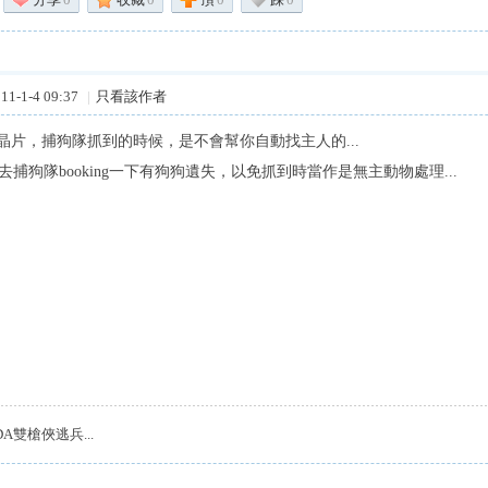
1-1-4 09:37
|
只看該作者
晶片，捕狗隊抓到的時候，是不會幫你自動找主人的...
先去捕狗隊booking一下有狗狗遺失，以免抓到時當作是無主動物處理...
DA雙槍俠逃兵...