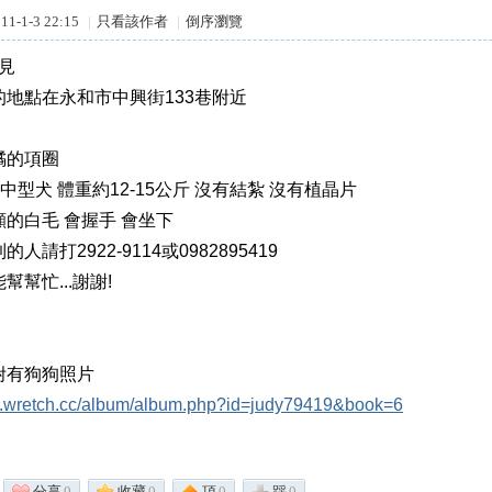
1-1-3 22:15
|
只看該作者
|
倒序瀏覽
不見
的地點在永和市中興街133巷附近
橘的項圈
黑 中型犬 體重約12-15公斤 沒有結紮 沒有植晶片
的白毛 會握手 會坐下
人請打2922-9114或0982895419
幫幫忙...謝謝!
附有狗狗照片
w.wretch.cc/album/album.php?id=judy79419&book=6
分享
0
收藏
0
頂
0
踩
0