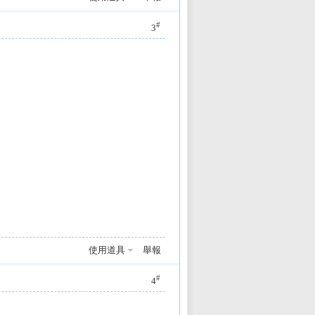
#
3
使用道具
舉報
#
4