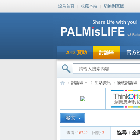
設為首頁
|
收藏本站
|
切換到寬版
2013 贊助
討論區
官方
討論區
生活資訊
寵物討論區
PA
»
›
›
›
協尋：全
查看:
16742
|
回復:
3