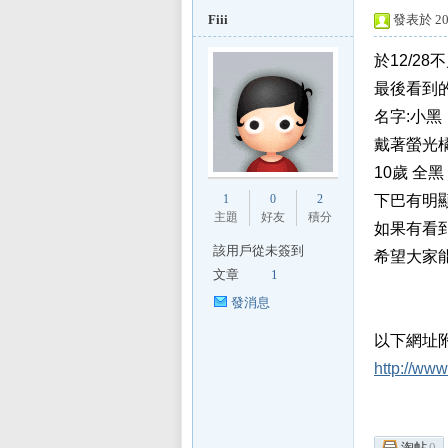
Fiii
發表於 201
於12/28
最後看到
L
名字:小黑
戴著螢光
10歲 全
1
0
2
下巴有明顯
主題
好友
積分
如果有看到的
該用戶從未簽到
希望大家能
文章
1
Mi
發消息
以下網址
http://ww
淘帖
0