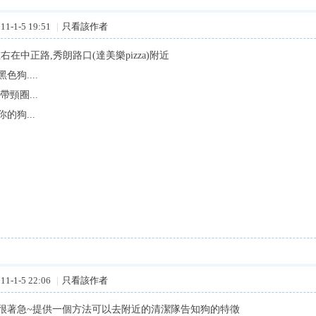
1-1-5 19:51
|
只看該作者
 左右在中正路,秀朗路口(達美樂pizza)附近
色狗....
帶頸圈...
的狗...
1-1-5 22:06
|
只看該作者
很著急~提供一個方法可以去附近的清潔隊告知狗的特徵