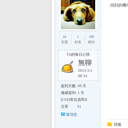
...找到的
16
1
199
主題
好友
積分
區
TA的每日心情
無聊
2013-3-2
08:34
簽到天數: 69 天
連續簽到: 1 天
[LV.6]常住居民II
文章
81
發消息
回復