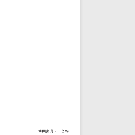
使用道具
舉報