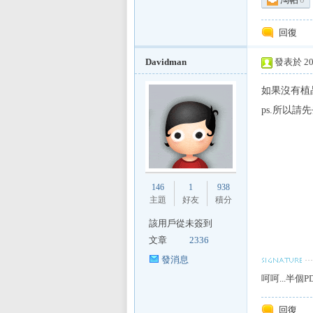
回復
sL
Davidman
發表於 201
如果沒有植
ps.所以請
IF
146
1
938
主題
好友
積分
該用戶從未簽到
文章
2336
發消息
呵呵...半個P
回復