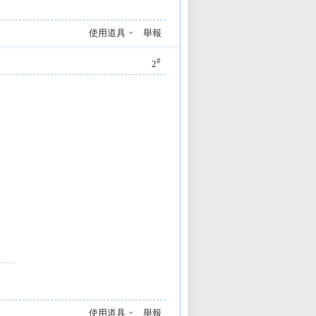
使用道具
舉報
#
2
使用道具
舉報