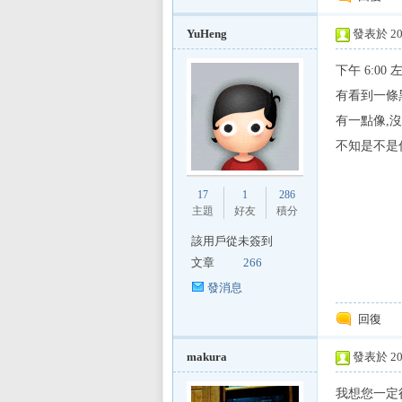
E
YuHeng
發表於 201
下午 6:00
有看到一條黑
有一點像,沒
不知是不是你
討
17
1
286
主題
好友
積分
該用戶從未簽到
文章
266
發消息
回復
makura
發表於 201
論
我想您一定