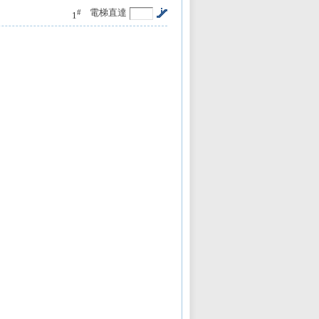
電梯直達
#
1