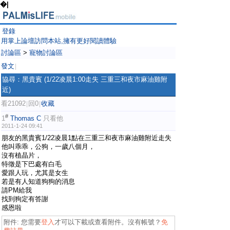
�|
登錄
用掌上論壇訪問本站,擁有更好閱讀體驗
討論區
>
寵物討論區
發文
|
協尋：黑貴賓 (1/22凌晨1:00走失 三重三和夜市麻油雞附
近)
看21092
回0
收藏
|
|
#
1
Thomas C
只看他
2011-1-24 09:41
朋友的黑貴賓1/22凌晨1點在三重三和夜市麻油雞附近走失
他叫乖乖，公狗，一歲八個月，
沒有植晶片，
特徵是下巴處有白毛
愛跟人玩，尤其是女生
若是有人知道狗狗的消息
請PM給我
找到狗定有答謝
感恩啦
附件:
您需要
登入
才可以下載或查看附件。沒有帳號？
免