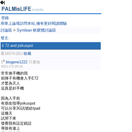
�|
登錄
用掌上論壇訪問本站,擁有更好閱讀體驗
討論區
>
Symbian 軟硬體討論區
發文
|
Ｅ72 and joikuspot
看16574
回1
收藏
|
|
#
1
biogene1222
只看他
2011-2-5 20:10
常常換手機的我
前陣子有機會入手E72
才驚為天人
這真是好手機
因為入手前
有朋友指導joikuspot
可以分享3G訊號給Ipad
這幾天
試用下來
發覺我有設定錯誤
導致有連上