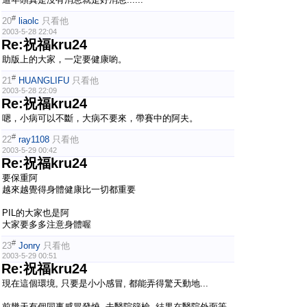
#
20
liaolc
只看他
2003-5-28 22:04
Re:祝福kru24
助版上的大家，一定要健康喲。
#
21
HUANGLIFU
只看他
2003-5-28 22:09
Re:祝福kru24
嗯，小病可以不斷，大病不要來，帶賽中的阿夫。
#
22
ray1108
只看他
2003-5-29 00:42
Re:祝福kru24
要保重阿
越來越覺得身體健康比一切都重要
PIL的大家也是阿
大家要多多注意身體喔
#
23
Jonry
只看他
2003-5-29 00:51
Re:祝福kru24
現在這個環境, 只要是小小感冒, 都能弄得驚天動地...
前幾天有個同事感冒發燒, 去醫院篩檢, 結果在醫院外面等