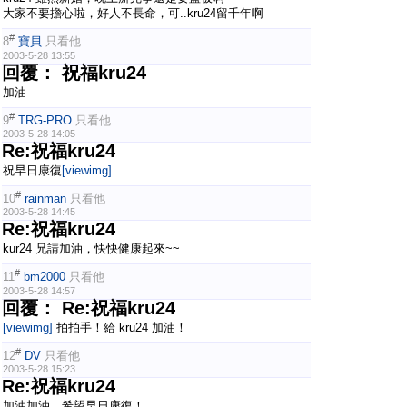
大家不要擔心啦，好人不長命，可..kru24留千年啊
#
8
寶貝
只看他
2003-5-28 13:55
回覆： 祝福kru24
加油
#
9
TRG-PRO
只看他
2003-5-28 14:05
Re:祝福kru24
祝早日康復
[viewimg]
#
10
rainman
只看他
2003-5-28 14:45
Re:祝福kru24
kur24 兄請加油，快快健康起來~~
#
11
bm2000
只看他
2003-5-28 14:57
回覆： Re:祝福kru24
[viewimg]
拍拍手！給 kru24 加油！
#
12
DV
只看他
2003-5-28 15:23
Re:祝福kru24
加油加油，希望早日康復！