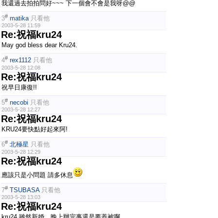
我還過去拍拍問好~~~ 下一個會不會是我呀@@
#
3
matika
只看他
2003-5-28 11:59
Re:祝福kru24
May god bless dear Kru24.
#
4
rex1112
只看他
2003-5-28 12:08
Re:祝福kru24
祝早日康復!!
#
5
necobi
只看他
2003-5-28 12:27
Re:祝福kru24
KRU24要快點好起來阿!
#
6
北極星
只看他
2003-5-28 12:29
Re:祝福kru24
應該只是小問題 請多休息
#
7
TSUBASA
只看他
2003-5-28 13:03
Re:祝福kru24
kru24 雖然新婚，晚上辦完事還是要蓋被啊