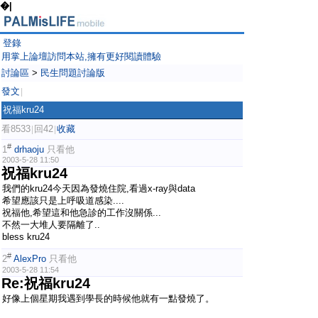
�|
登錄
用掌上論壇訪問本站,擁有更好閱讀體驗
討論區
>
民生問題討論版
發文
|
祝福kru24
看8533
回42
收藏
|
|
#
1
drhaoju
只看他
2003-5-28 11:50
祝福kru24
我們的kru24今天因為發燒住院,看過x-ray與data
希望應該只是上呼吸道感染....
祝福他,希望這和他急診的工作沒關係...
不然一大堆人要隔離了..
bless kru24
#
2
AlexPro
只看他
2003-5-28 11:54
Re:祝福kru24
好像上個星期我遇到學長的時候他就有一點發燒了。