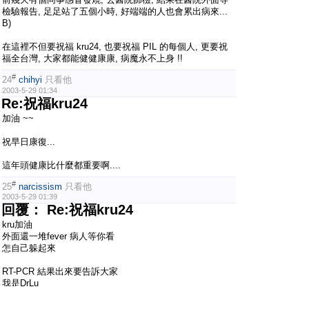
檢驗報告, 足足站了五個小時, 好端端的人也會累出病來...
B)
在這裡不但要祝福 kru24, 也要祝福 PIL 的每個人, 更要祝
福全台灣, 大家都能健健康康, 病魔永不上身 !!
#
24
chihyi
只看他
2003-5-29 01:34
Re:祝福kru24
加油 ~~
祝早日康復...
這年頭健康比什麼都重要啊....
#
25
narcissism
只看他
2003-5-29 01:39
回覆： Re:祝福kru24
kru加油
外面還一堆fever 病人等你看
怎自己躲起來
RT-PCR 結果出來要告訴大家
我是DrLu
#
26
阿輝
只看他