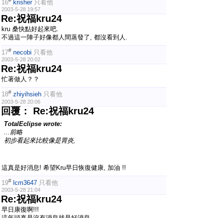
16
krisher
只看他
2003-5-28 19:57
Re:祝福kru24
kru 桑快點好起來吧.
不過這一陣子好像都人間蒸發了, 都沒看到人.
#
17
necobi
只看他
2003-5-28 20:02
Re:祝福kru24
忙著做人？？
#
18
zhiyihsieh
只看他
2003-5-28 20:06
回覆： Re:祝福kru24
TotalEclipse wrote:
...前略
初步看起來比較像是胃炎,
這真是好消息! 希望Kru早日恢復健康, 加油 !!
#
19
lcm3647
只看他
2003-5-28 21:04
Re:祝福kru24
早日康復啊!!!
這年頭真是沒有消息就是好消息......