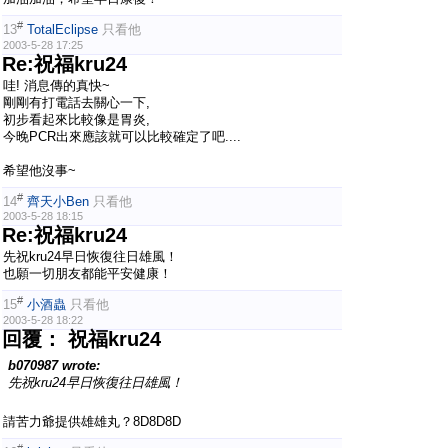
#
13
TotalEclipse
只看他
2003-5-28 17:25
Re:祝福kru24
哇! 消息傳的真快~
剛剛有打電話去關心一下,
初步看起來比較像是胃炎,
今晚PCR出來應該就可以比較確定了吧....
希望他沒事~
#
14
齊天小Ben
只看他
2003-5-28 18:15
Re:祝福kru24
先祝kru24早日恢復往日雄風！
也願一切朋友都能平安健康！
#
15
小酒蟲
只看他
2003-5-28 18:22
回覆： 祝福kru24
b070987 wrote:
先祝kru24早日恢復往日雄風！
請苦力爺提供雄雄丸？8D8D8D
#