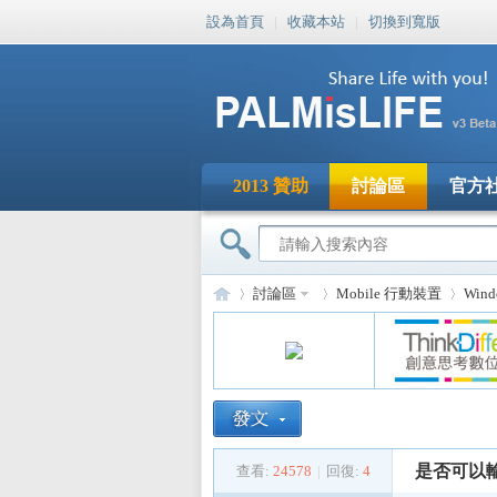
設為首頁
|
收藏本站
|
切換到寬版
2013 贊助
討論區
官方
討論區
Mobile 行動裝置
Win
PA
»
›
›
是否可以輸
查看:
24578
|
回復:
4