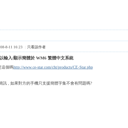
8-8-11 16:23
|
只看該作者
可以輸入/顯示簡體於 WM6 繁體中文系統
, 是這個嗎
http://www.ce-star.com/cht/products/CE-Star.php
簡訊 , 如果對方的手機只支援簡體字集不會有問題嗎?