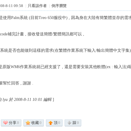
8-8-11 09:58
|
只看該作者
|
倒序瀏覽
使用Palm系統 (目前Treo 650服役中) , 因為身在大陸有簡繁體並存的需求
icode補完計畫 , 接收發送簡體/繁體簡訊都可以 ,
6系統是否也能做到這樣的需求(在繁體作業系統下輸入/輸出簡體中文字集) 
 是原版WM6作業系統就已經支援了 , 還是需要安裝其他軟體(ex : 輸入法)呢
幫忙回答 , 謝謝 .
u 於 2008-8-11 10:01 編輯
]
分享
0
收藏
0
頂
0
踩
0