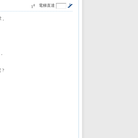
電梯直達
#
1
 ,
,
 ?