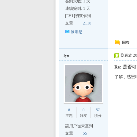
簽到天數: 1 天
連續簽到: 1 天
[LV.1]初來乍到
文章
2118
發消息
回復
lyu
發表於 200
Re: 是否
了解 , 感恩唷..
8
0
57
主題
好友
積分
該用戶從未簽到
文章
55