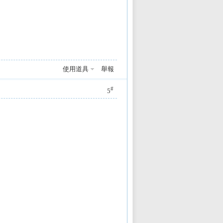
使用道具
舉報
#
5