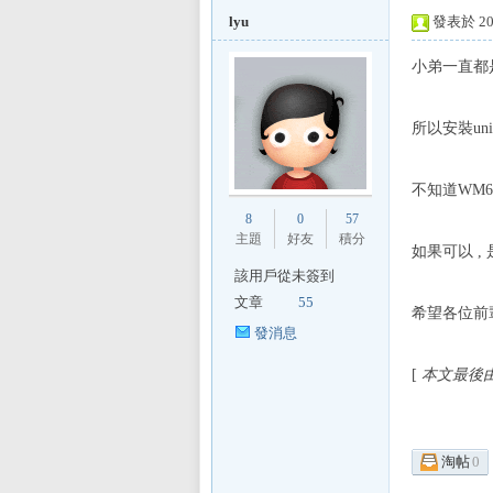
lyu
發表於 200
小弟一直都是
L
所以安裝un
不知道WM
8
0
57
主題
好友
積分
如果可以 ,
該用戶從未簽到
文章
55
希望各位前輩
Mi
發消息
[
本文最後由 ly
淘帖
0