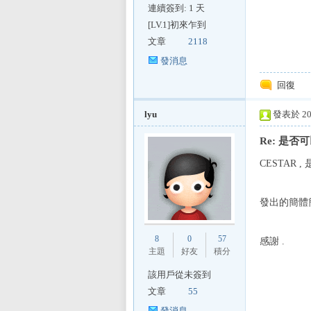
E
連續簽到: 1 天
[LV.1]初來乍到
文章
2118
發消息
回復
lyu
發表於 200
Re: 是否
討
CESTAR 
發出的簡體
8
0
57
感謝 .
主題
好友
積分
該用戶從未簽到
論
文章
55
發消息