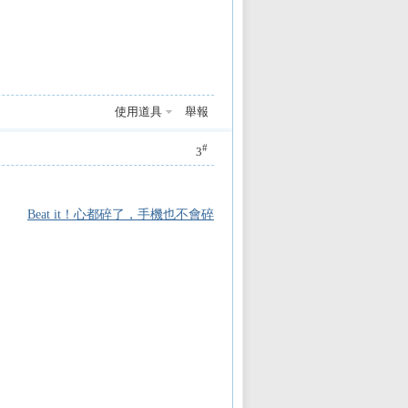
使用道具
舉報
#
3
Beat it！心都碎了，手機也不會碎