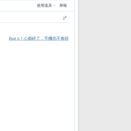
使用道具
舉報
#
2
Beat it！心都碎了，手機也不會碎