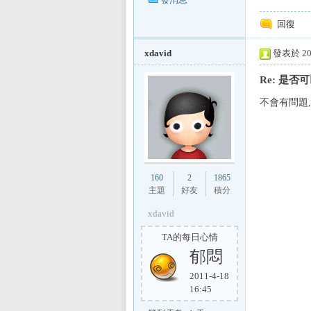
回復
xdavid
發表於 200
Re: 是否
不會有問題
區
160
2
1865
主題
好友
積分
xdavid
TA的每日心情
郁悶
2011-4-18
16:45