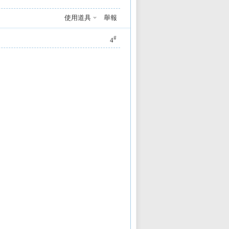
使用道具
舉報
#
4