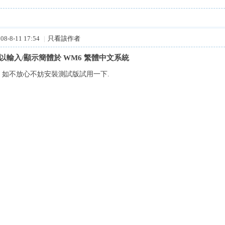
8-8-11 17:54
|
只看該作者
可以輸入/顯示簡體於 WM6 繁體中文系統
, 如不放心不妨安裝測試版試用一下.