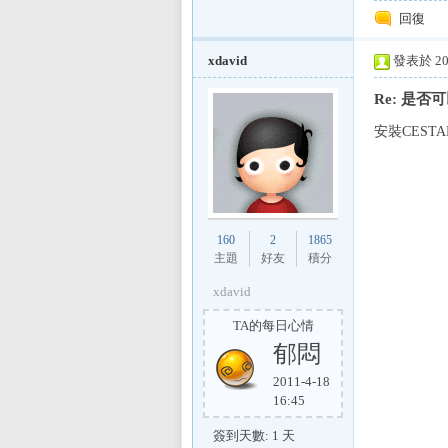
回復
sL
xdavid
發表於 200
Re: 是否
安裝CESTA
160
2
1865
IF
主題
好友
積分
xdavid
TA的每日心情
郁悶
2011-4-18
16:45
簽到天數: 1 天